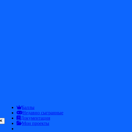
CHUD
CHUD GAME
Выпущено
2025-12-12
Категория
New
CHUD GAME (CHUD)
Баллы
Недавно сыгранные
Документация
Мои проекты