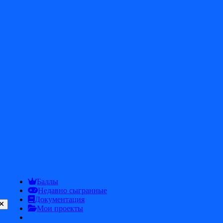
Chineks
adsgfuysdg
Выпущено
2025-11-09
Категория
New
IBB (BUS)
Баллы
Недавно сыгранные
Документация
Мои проекты